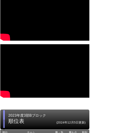
2023年度3部Bブロック
順位表
(2024年12月5日更新)
順位
チーム
勝・負
勝ち点
順列