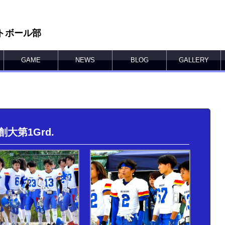
トボール部
GAME
NEWS
BLOG
GALLERY
大第1Grd.