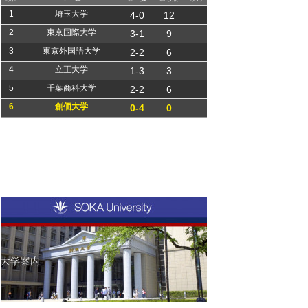
1
埼玉大学
4-0
12
2
東京国際大学
3-1
9
3
東京外国語大学
2-2
6
4
立正大学
1-3
3
5
千葉商科大学
2-2
6
6
創価大学
0-4
0