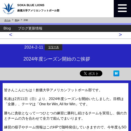
SOKA BLUE LIONS
創価大学アメリカンフットボール部
ホーム
Blog
詳細
Blog ブログ更新情報
<
>
2024-2-11
リリース
2024年度シーズン開始のご挨拶
皆さんこんにちは！創価大学アメリカンフットボール部です。
私達は2月11日（日）より、2024年度シーズンを開始いたしました。目標は
「全勝」、テーマは「One for Win, All for Win」です。
勝ちに貪欲となって一つひとつの練習に勝利し続けるチームを実現し、個の力
とチームの力を合わせて全力で励んでまいります。
練習の様子やチーム情報はこのHPで随時発信していきますので、今年度もSO