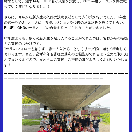
結果として、選手14名、MG3名が入部を決意し、2025年度シーズンを共に戦
っていく運びとなりました！
さらに、今年から新入生の入部の決意表明として入部式を行いました。1年生
の選手やMG一人一人に、希望ポジションや今後の意気込みを答えてもらい、
BLUE LIONSの一員としての自覚を持ってもらうことができました。
昨年度よりも、多くの新入生を迎え入れることができたのは、皆様からの応援
とご支援のおかげです。
1年生のフォローも怠らず、誰一人欠けることなくリーグ戦に向けて精進して
まいります。また、必ず今年も皆様に勝利のご報告ができるよう全力で取り組
んでまいりますので、変わらぬご支援、ご声援のほどよろしくお願いいたしま
す！
ーーーーーーーーーーーーーーーーーーーーーーーーーーーーーーーーーーー
ーーーーーーーーーーーーーーーーーーーーーーーーーーーー