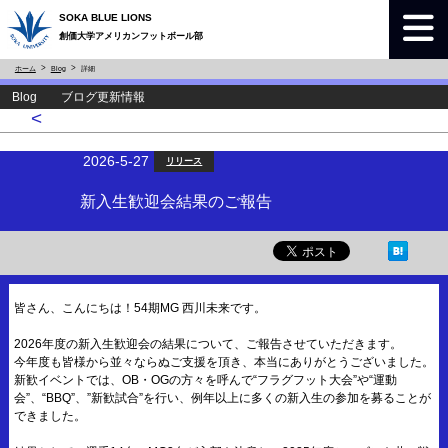
SOKA BLUE LIONS
創価大学アメリカンフットボール部
ホーム
Blog
詳細
Blog ブログ更新情報
<
2026-5-27
リリース
新入生歓迎会結果のご報告
皆さん、こんにちは！54期MG 西川未来です。
2026年度の新入生歓迎会の結果について、ご報告させていただきます。
今年度も皆様から並々ならぬご支援を頂き、本当にありがとうございました。
新歓イベントでは、OB・OGの方々を呼んで“フラグフット大会”や“運動
会”、“BBQ”、”新歓試合”を行い、例年以上に多くの新入生の参加を募ることが
できました。