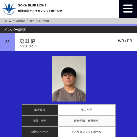
SOKA BLUE LIONS
創価大学アメリカンフットボール部
ホーム
MEMBER
選手・スタッフ詳細
メンバー詳細
塩田 健
WR / DB
23
シオダ タケシ
出身高校
狭山ヶ丘
学部・学科
経営学部 経営学科
経験スポーツ
アメリカンフットボール