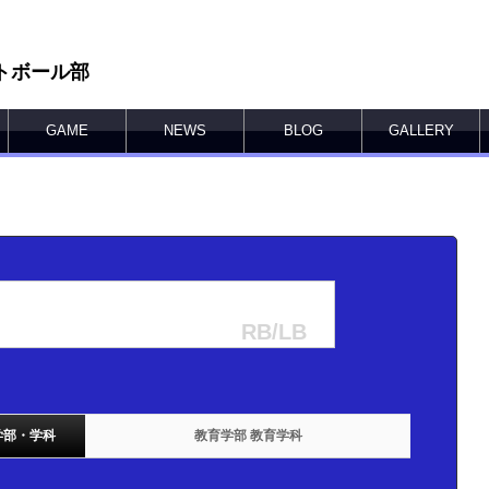
トボール部
GAME
NEWS
BLOG
GALLERY
RB/LB
学部・学科
教育学部 教育学科