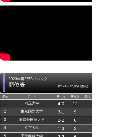
2023年度3部Bブロック
順位表
(2024年12月5日更新)
順位
チーム
勝・負
勝ち点
順列
1
埼玉大学
4-0
12
2
東京国際大学
3-1
9
3
東京外国語大学
2-2
6
4
立正大学
1-3
3
5
千葉商科大学
2-2
6