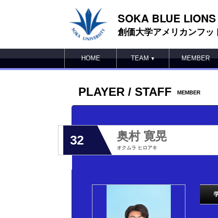
SOKA BLUE LIONS
創価大学アメリカンフッ
HOME
TEAM
MEMBER
▼
PLAYER / STAFF
MEMBER
奥村 寛晃
32
オクムラ ヒロアキ