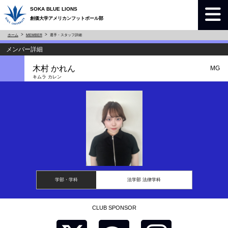
SOKA BLUE LIONS
創価大学アメリカンフットボール部
ホーム
MEMBER
選手・スタッフ詳細
メンバー詳細
木村 かれん
MG
キムラ カレン
学部・学科
法学部 法律学科
CLUB SPONSOR