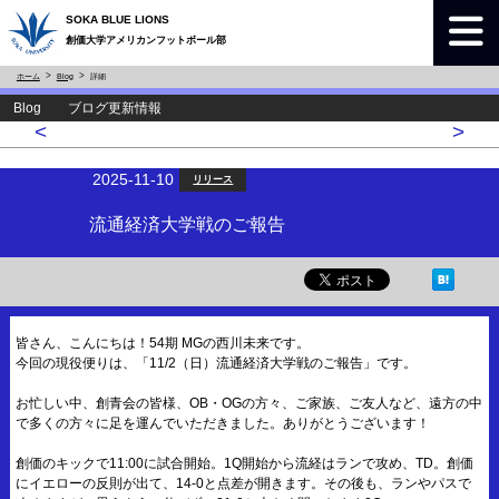
SOKA BLUE LIONS
創価大学アメリカンフットボール部
ホーム
Blog
詳細
Blog ブログ更新情報
<
>
2025-11-10
リリース
流通経済大学戦のご報告
皆さん、こんにちは！54期 MGの西川未来です。
今回の現役便りは、「11/2（日）流通経済大学戦のご報告」です。
お忙しい中、創青会の皆様、OB・OGの方々、ご家族、ご友人など、遠方の中
で多くの方々に足を運んでいただきました。ありがとうございます！
創価のキックで11:00に試合開始。1Q開始から流経はランで攻め、TD。創価
にイエローの反則が出て、14-0と点差が開きます。その後も、ランやパスで