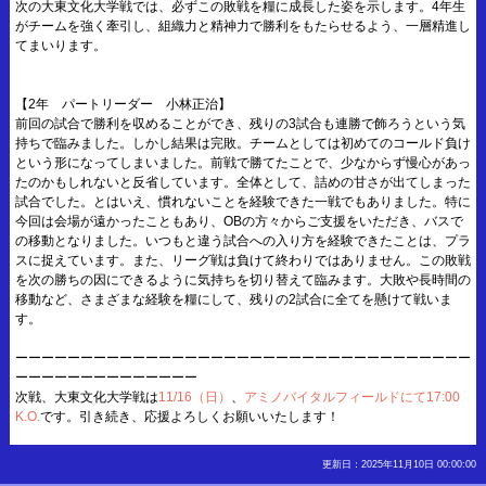
次の大東文化大学戦では、必ずこの敗戦を糧に成長した姿を示します。4年生
がチームを強く牽引し、組織力と精神力で勝利をもたらせるよう、一層精進し
てまいります。
【2年 パートリーダー 小林正治】
前回の試合で勝利を収めることができ、残りの3試合も連勝で飾ろうという気
持ちで臨みました。しかし結果は完敗。チームとしては初めてのコールド負け
という形になってしまいました。前戦で勝てたことで、少なからず慢心があっ
たのかもしれないと反省しています。全体として、詰めの甘さが出てしまった
試合でした。とはいえ、慣れないことを経験できた一戦でもありました。特に
今回は会場が遠かったこともあり、OBの方々からご支援をいただき、バスで
の移動となりました。いつもと違う試合への入り方を経験できたことは、プラ
スに捉えています。また、リーグ戦は負けて終わりではありません。この敗戦
を次の勝ちの因にできるように気持ちを切り替えて臨みます。大敗や長時間の
移動など、さまざまな経験を糧にして、残りの2試合に全てを懸けて戦いま
す。
ーーーーーーーーーーーーーーーーーーーーーーーーーーーーーーーーーーー
ーーーーーーーーーーーーーー
次戦、大東文化大学戦は
11/16（日）
、
アミノバイタルフィールドにて17:00
K.O.
です。引き続き、応援よろしくお願いいたします！
更新日：2025年11月10日 00:00:00