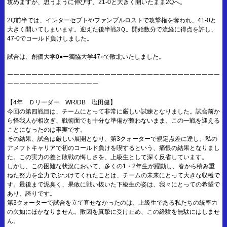
攻めますが、思うように伸びず、21-0と大きく開いたまま2Qへ。
2Q前半では、インターセプトやファンブルロストで攻撃権を奪われ、41-0と
大きく開いてしまいます。迎えた後半戦3Ｑ。開始数分で流経に得点を許し、
47-0でコールド負けしました。
試合は、創価大学0●ー獨協大学47○で敗北いたしました。
ーーーーーーーーーーーーーーーーーーーーーーーーーーーーーーーーーーー
ーーーーーーーーーーーーーーー
【4年 Ｄリーダー WR/DB 塩田健】
今回の第四戦目は、チームにとって非常に厳しい試練となりました。試合前か
ら怪我人が相次ぎ、戦術面でも十分な準備が整わないまま、この一戦を迎える
ことになったのは事実です。
その結果、試合は厳しい展開となり、第3クォーターで規定点差に達し、私の
アメフトキャリアで初のコールド負けを喫するという、痛恨の結果となりまし
た。この実力の差と敗戦の悔しさを、上級生として深く反省しています。
しかし、この困難な状況において、多くの1・2年生が躍動し、春から積み重
ねた努力を全力でぶつけてくれたことは、チームの未来にとって大きな収穫で
す。最後まで泥臭く、果敢に戦い抜いた下級生の姿は、我々にとっての希望で
あり、誇りです。
第3クォーターで試合を立て直せなかったのは、上級生である私たちの統率力
の欠如にほかなりません。敗因を真摯に受け止め、この経験を無駄にはしませ
ん。